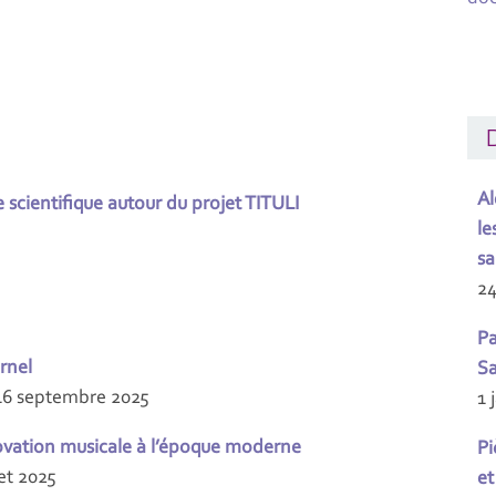
D
Al
scientifique autour du projet TITULI
le
sa
24
Pa
rnel
Sa
16 septembre 2025
1 
novation musicale à l’époque moderne
Pi
let 2025
et