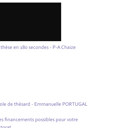
thèse en 180 secondes - P-A Chaize
ole de thésard - Emmanuelle PORTUGAL
es financements possibles pour votre
torat