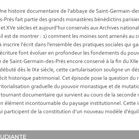
rit Une histoire documentaire de l'abbaye de Saint-Germain-de
-Prés fait partie des grands monastères bénédictins parisie
t XVe siècles et aujourd'hui conservés aux Archives national
avail est de montrer : 1) comment les moines sont amenés au c
e à inscrire l'écrit dans l’ensemble des pratiques sociales qui ga
écriture font évoluer en profondeur les fondements du po
re de Saint-Germain-des-Prés encore conservé à la fin du XI
 débuté dès le IXe siècle, cette cartularisation souligne un dé
 récit historique patrimonial. Cet épisode pose la question du r
torialisation graduelle du pouvoir monastique et de mutatio
urnant documentaire qui survient au cours de la seconde moit
t un élément incontournable du paysage institutionnel. Cette
 participent de la constitution d’un nouveau modèle d’équi
TUDIANTE