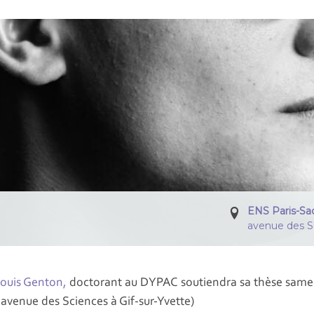
ENS Paris-Sa
avenue des Sc
ouis Genton
,
doctorant au DYPAC soutiendra sa thèse samed
4 avenue des Sciences à Gif-sur-Yvette)