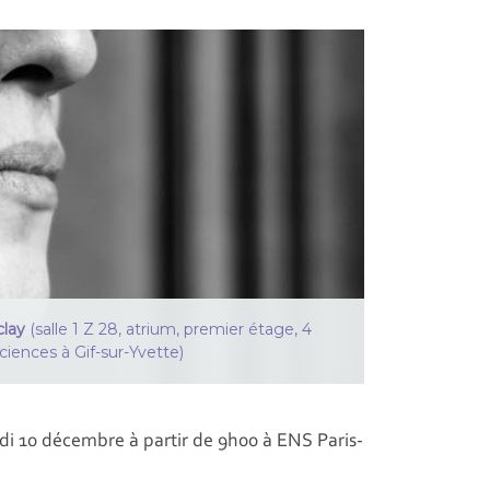
clay
(salle 1 Z 28, atrium, premier étage, 4
iences à Gif-sur-Yvette)
i 10 décembre à partir de 9h00 à ENS Paris-