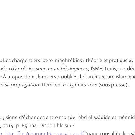
 charpentiers ibéro-maghrébins : théorie et pratique », 
néen d’après les sources archéologiques
, ISMP, Tunis, 2-4 dé
ropos de « chantiers » oubliés de l’architecture islamique
ns sa propagation
, Tlemcen 21-23 mars 2011 (sous presse).
, signe d’échanges entre monde ʿabd al-wādide et mérinide
 2014. p. 85-104. Disponible sur :
x_htm_files/charpentier_2014-I-2.pdf
(page consultée le 24/