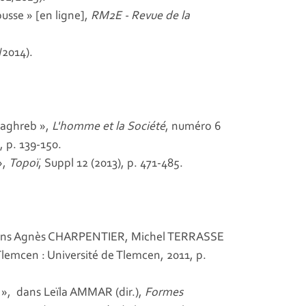
sse » [en ligne],
RM2E - Revue de la
/2014).
Maghreb »,
L'homme et la Société
, numéro 6
, p. 139-150.
»,
Topoï
, Suppl 12 (2013), p. 471-485.
, dans Agnès CHARPENTIER, Michel TERRASSE
Tlemcen : Université de Tlemcen, 2011, p.
», dans Leїla AMMAR (dir.),
Formes