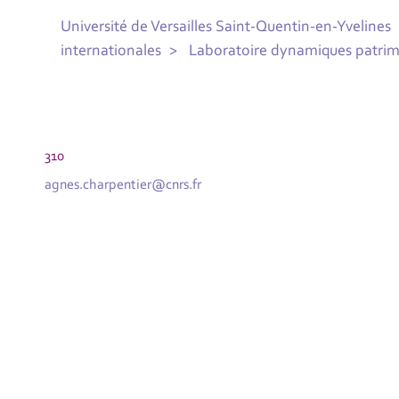
Université de Versailles Saint-Quentin-en-Yvelines
internationales
Laboratoire dynamiques patrimo
310
agnes.charpentier@cnrs.fr