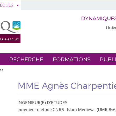
HÈQUES
DYNAMIQUES 
Unive
RECHERCHE
FORMATIONS
PUBL
iés
MME Agnès Charpenti
INGENIEUR(E) D'ETUDES
Ingénieur d'étude CNRS -Islam Médiéval (UMR 816