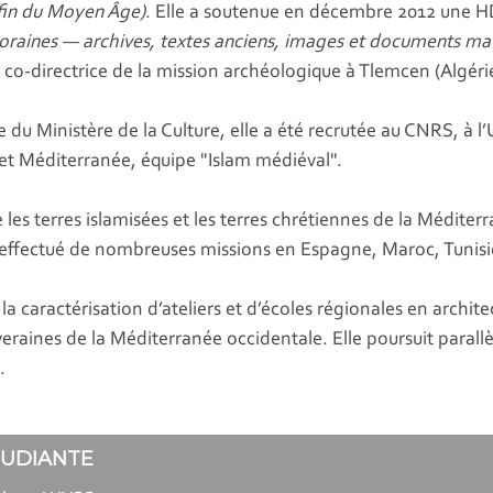
a fin du Moyen Âge)
. Elle a soutenue en décembre 2012 une H
ines — archives, textes anciens, images et documents matéri
6 co-directrice de la mission archéologique à Tlemcen (Algéri
 du Ministère de la Culture, elle a été recrutée au CNRS, à 
t Méditerranée, équipe "Islam médiéval".
 les terres islamisées et les terres chrétiennes de la Méditer
e a effectué de nombreuses missions en Espagne, Maroc, Tunisie
a caractérisation d’ateliers et d’écoles régionales en architec
veraines de la Méditerranée occidentale. Elle poursuit paral
.
TUDIANTE