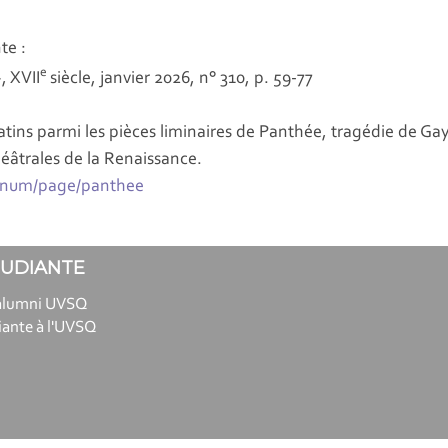
te :
e
,
XVII
siècle
, janvier 2026, n° 310, p. 59-77
ins parmi les pièces liminaires de
Panthée
, tragédie de Gay
éâtrales de la Renaissance.
lponum/page/panthee
TUDIANTE
alumni UVSQ
iante à l'UVSQ