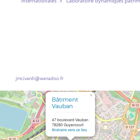
internationales
Laboratoire dynamiques patrimo
jmcivardi@wanadoo.fr
×
Bâtiment
Vauban
47 boulevard Vauban
78280 Guyancourt
Itinéraire vers ce lieu