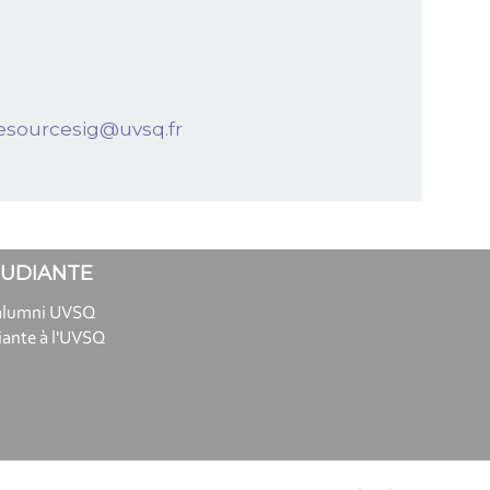
esourcesig@uvsq.fr
TUDIANTE
alumni UVSQ
iante à l'UVSQ