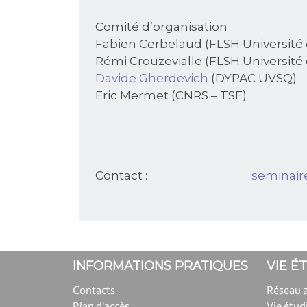
Comité d’organisation
Fabien Cerbelaud (FLSH Université
Rémi Crouzevialle (FLSH Université
Davide Gherdevich
(DYPAC UVSQ)
Eric Mermet (CNRS – TSE)
Contact :
seminair
INFORMATIONS PRATIQUES
VIE É
Contacts
Réseau 
Plan d'accès
Vie étud