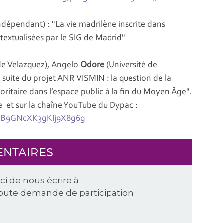
ndépendant) : "La vie madrilène inscrite dans
ntextualisées par le SIG de Madrid"
de Velazquez), Angelo
Odore
(Université de
 suite du projet ANR VISMIN : la question de la
minoritaire dans l’espace public à la fin du Moyen Âge".
e et sur la chaîne YouTube du Dypac :
UB9GNcXK3gKIj9X8g6g
ENTAIRES
ci de nous écrire à
oute demande de participation