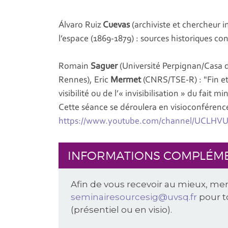
Álvaro Ruiz
Cuevas
(archiviste et chercheur i
l’espace (1869-1879) : sources historiques co
Romain
Saguer
(Université Perpignan/Casa 
Rennes), Eric
Mermet
(CNRS/TSE-R) : "Fin et
visibilité ou de l’« invisibilisation » du fait 
Cette séance se déroulera en visioconférenc
https://www.youtube.com/channel/UCLHV
INFORMATIONS COMPLÉM
Afin de vous recevoir au mieux, mer
seminairesourcesig@uvsq.fr
pour t
(présentiel ou en visio).