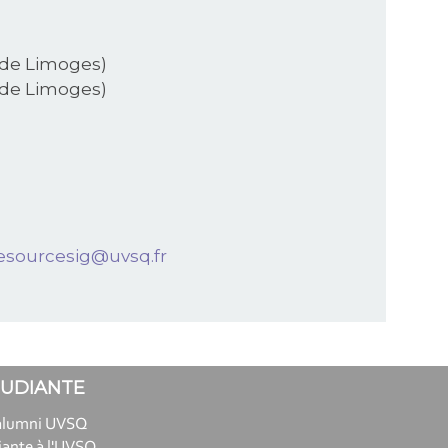
 de Limoges)
 de Limoges)
esourcesig@uvsq.fr
TUDIANTE
alumni UVSQ
iante à l'UVSQ