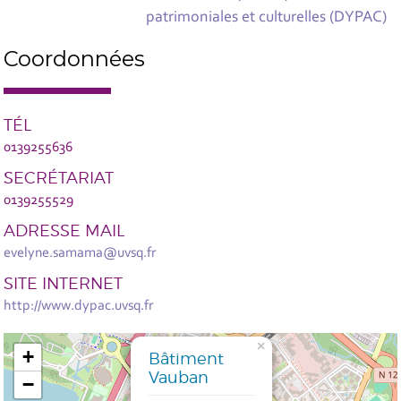
patrimoniales et culturelles (DYPAC)
Coordonnées
TÉL
0139255636
SECRÉTARIAT
0139255529
ADRESSE MAIL
evelyne.samama@uvsq.fr
SITE INTERNET
http://www.dypac.uvsq.fr
×
+
Bâtiment
Vauban
−