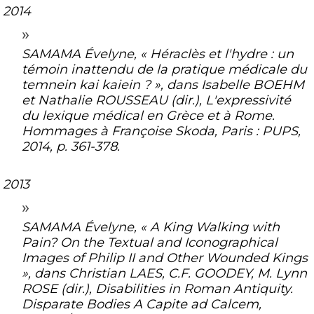
2014
SAMAMA Évelyne, « Héraclès et l'hydre : un
témoin inattendu de la pratique médicale du
temnein kai kaiein
? », dans Isabelle BOEHM
et Nathalie ROUSSEAU (dir.),
L'expressivité
du lexique médical en Grèce et à Rome.
Hommages à Françoise Skoda
, Paris : PUPS,
2014, p. 361-378.
2013
SAMAMA Évelyne, « A King Walking with
Pain? On the Textual and Iconographical
Images of Philip II and Other Wounded Kings
», dans Christian LAES, C.F. GOODEY, M. Lynn
ROSE (dir.),
Disabilities in Roman Antiquity.
Disparate Bodies A Capite ad Calcem
,