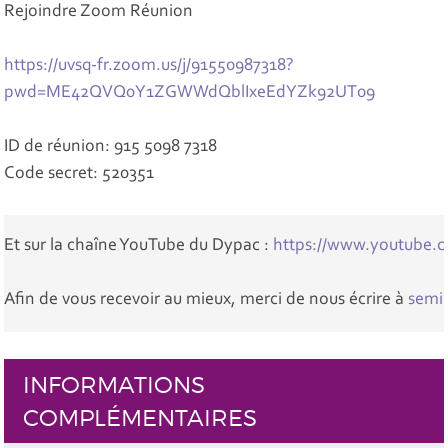
Rejoindre Zoom Réunion
https://uvsq-fr.zoom.us/j/91550987318?
pwd=ME42QVQ0Y1ZGWWdQblIxeEdYZk92UT09
ID de réunion: 915 5098 7318
Code secret: 520351
Et sur la chaîne YouTube du Dypac : 
https://www.youtube
Afin de vous recevoir au mieux, merci de nous écrire à 
semi
INFORMATIONS
COMPLÉMENTAIRES