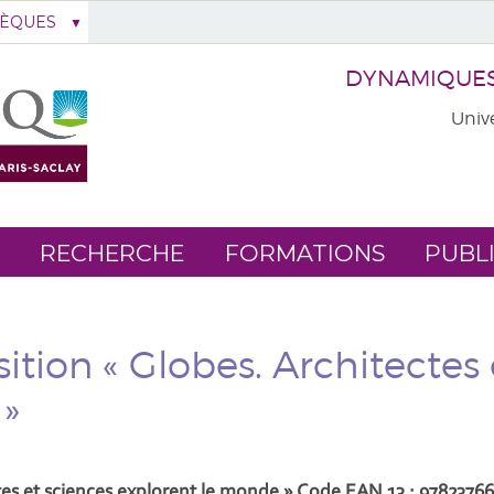
HÈQUES
DYNAMIQUES 
Unive
RECHERCHE
FORMATIONS
PUBL
ition « Globes. Architectes 
 »
tes et sciences explorent le monde » Code EAN 13 : 97823766