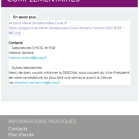
En savoir plus
Actions Marie Sklodowsdka Curie IF
Work programme Marie-Sklodowska-Curie Actions Horizon2020
[
PDF -
962
Ko
]
Contacts
Laboratoires CHCSC et ESR
Hélène Veillard
helene.veillard@uvsq.fr
Autres laboratoires
Merci de bien vouloir informer la DREDVal, sous couvert du Vice-Président,
de votre candidature, au plus tard une semaine avant la clôture
via
direction.recherche@uvsq.fr
INFORMATIONS PRATIQUES
Contacts
Plan d'accès